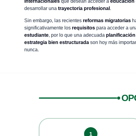
internacionales
que desean acceder a
educación 
desarrollar una
trayectoria profesional
.
Sin embargo, las recientes
reformas migratorias
ha
significativamente los
requisitos
para acceder a u
estudiante
, por lo que una adecuada
planificación
estrategia bien estructurada
son hoy más importa
nunca.
OP
1