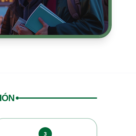
IÓN
3