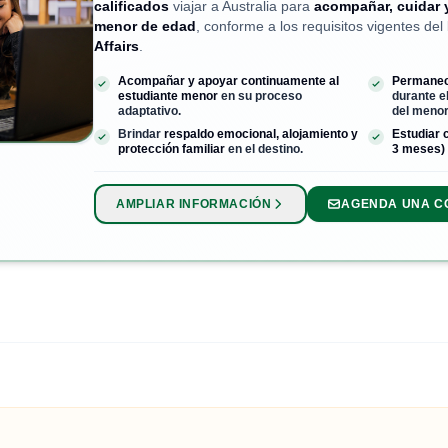
calificados
viajar a Australia para
acompañar, cuidar 
menor de edad
, conforme a los requisitos vigentes del
Affairs
.
Acompañar y apoyar continuamente al
Permanece
estudiante menor
en su proceso
durante e
adaptativo.
del menor
Brindar
respaldo emocional, alojamiento y
Estudiar 
protección familiar
en el destino.
3 meses)
AMPLIAR INFORMACIÓN
AGENDA UNA C